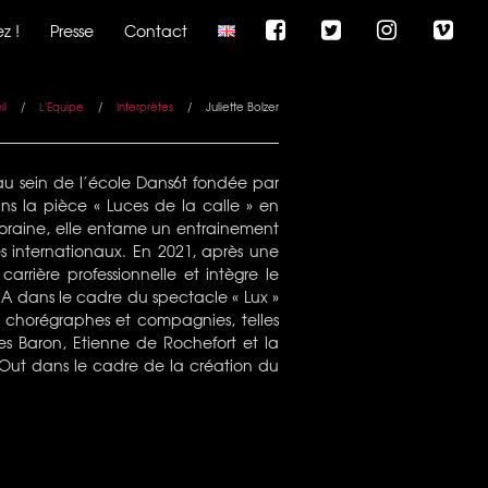
z !
Presse
Contact
il
/
L'Equipe
/
Interprètes
/
Juliette Bolzer
 au sein de l’école Dans6t fondée par
s la pièce « Luces de la calle » en
raine, elle entame un entrainement
es internationaux. En 2021, après une
rrière professionnelle et intègre le
 dans le cadre du spectacle « Lux »
nts chorégraphes et compagnies, telles
les Baron, Etienne de Rochefort et la
nOut dans le cadre de la création du