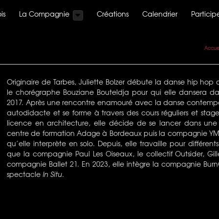
is
La Compagnie
Créations
Calendrier
Participe
Accue
Originaire de Tarbes, Juliette Bolzer débute la danse hip hop
le chorégraphe Bouziane Bouteldja pour qui elle dansera dan
2017. Après une rencontre enamouré avec la danse contempo
autodidacte et se forme à travers des cours réguliers et stag
licence en architecture, elle décide de se lancer dans une ca
centre de formation Adage à Bordeaux puis la compagnie YMA
qu’elle interprète en solo. Depuis, elle travaille pour différe
que la compagnie Paul Les Oiseaux, le collectif Outsider, Gil
compagnie Ballet 21. En 2023, elle intègre la compagnie Bur
spectacle
In Situ
.