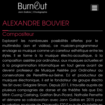
ALEXANDRE BOUVIER
Compositeur
Explorant les nombreuses possibilités offertes par le
multimédia (son et vidéos), ce musicien-programmeur
envisage sa musique comme un carrefour esthétique entre les
styles. Il se forme à la musique électro-acoustique, à la
composition assistée par ordinateur, aux musiques actuelles et
à la programmation informatique en tout genre avant de
devenir professeur de Musique Assistée par Ordinateur au
conservatoire de Pierrefitte-sur-Seine. DJ et producteur de
musiques électronique, il est le fondateur de groupe électro
Yes Sir! avec Grégoire Simon. Depuis 2011, il travaille auprès de
plusieurs compagnies de danse et de théâtre tels que Eric
Minh Cuong Castaing, Gaëtan Brun-Picard, Nathalie Pernette
et démarre sa collaboration avec Jann Gallois en 2015 pour
la création musicale de
Diagnostic F20.9
puis de
Quintette
en