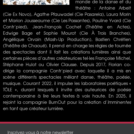
monde de la danse et du
théâ
tre : Antoine Arbeit
(Cie Ex Novo), Agathe Pfauwadel (Cie Pasarela), Laura Morin
et Marion Jousseaume (Cie Les Passantes), Pauline Yvard (Cie
Contr
’pied), Jean-François Cochet (Théâtre en Actes),
Edwige Bage et Sophie Mourot (Cie À Trois Branches),
Angélique Orvain (Mash-Up Production), Bastien Chrétien
(Théâtre de Chaoué).
Il prend en charge les régies de tournée
des spectacles dont il fait les créations lumi
è
res ainsi que
certaines pi
è
ces d’autres créateurices tel
·
les Françoise Michel,
Stéphane Hulot ou Olivier Clausse. Depuis 2017, Florian co-
dirige la compagnie Contr’pied avec laquelle il a mis en
sc
ène diff
érents spectacles mêlant danse, théâtre, poésie,
musique. Courant 2022, il impulse les laboratoires poétiques «
TÖ
LE
»
, durant lesquels il invite des auteurices de poésie
contemporaine à lire leurs textes à voix haute.
En 2025, i
l
rejoint
la compagnie BurnOut pour la création d’
Imminentes
en tant que créateur lumière
.
Inscrivez-vous à notre newsletter