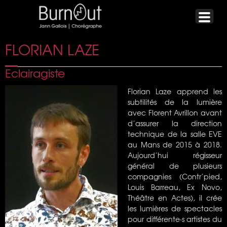
FLORIAN LAZE
Eclairagiste
Florian Laze apprend les
subtilités
de la lumi
è
re
avec Florent Avrillon avant
d’assurer la direction
technique de la salle EVE
au Mans de 2015 à 2018.
Aujourd’hui régisseur
général de plusieurs
compagnies (Contr’pied,
Louis Barreau, Ex Novo,
Théâtre en Actes), il crée
les lumi
è
res de spectacles
pour différente
·
s artistes du